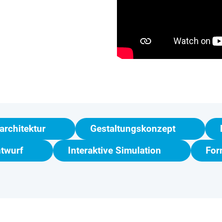
architektur
Gestaltungskonzept
ntwurf
Interaktive Simulation
For